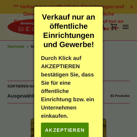
Direkt
*** Verkauf nur an öffentliche Einrichtungen und
x
zum
Gewerbe ! *** Verkauf nur an öffentliche
Verkauf nur an
Inhalt
Einrichtungen und Gewerbe ! *** Verkauf nur an
öffentliche
öffentliche Einrichtungen und Gewerbe ! ***
Suchen
Einloggen
Einkauf
Einrichtungen
und Gewerbe!
Startseite
›
Stoffe
Bastelbedarf
Durch Klick auf
S
Stoffe
AKZEPTIEREN
Schreibwaren
a
bestätigen Sie, dass
Sie für eine
m
SORTIEREN NACH
Geschenkartikel
öffentliche
m
83 Produkte
Einrichtung bzw. ein
Neuheiten
l
Unternehmen
einkaufen.
u
Spielen & Lernen
n
AKZEPTIEREN