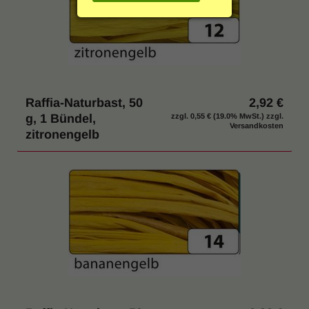
g
Einrichtung & Möbel
:
Indoor & Outdoor
Hygiene / Desinfektion
Raffia-Naturbast, 50
2,92 €
g, 1 Bündel,
zzgl.
0,55 €
(19.0% MwSt.) zzgl.
% SALE
Versandkosten
zitronengelb
Katalog anfordern