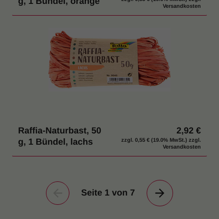
g, 1 Bündel, orange
Versandkosten
Raffia-Naturbast, 50
2,92 €
g, 1 Bündel, lachs
zzgl.
0,55 €
(19.0% MwSt.) zzgl.
Versandkosten
Seite 1 von 7
Vorherige
Nächste
Seite
Seite