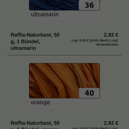
Raffia-Naturbast, 50
2,92 €
g, 1 Bündel,
zzgl.
0,55 €
(19.0% MwSt.) zzgl.
Versandkosten
ultramarin
Raffia-Naturbast, 50
2,92 €
zzgl.
0,55 €
(19.0% MwSt.) zzgl.