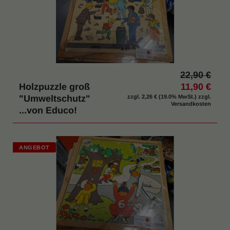
22,90 €
Holzpuzzle groß
11,90 €
"Umweltschutz"
zzgl.
2,26 €
(19.0% MwSt.) zzgl.
Versandkosten
...von Educo!
ANGEBOT