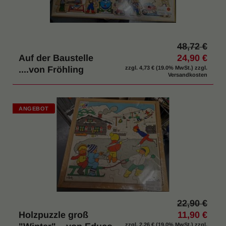
48,72 €
Auf der Baustelle
24,90 €
....von Fröhling
zzgl.
4,73 €
(19.0% MwSt.) zzgl.
Versandkosten
ANGEBOT
22,90 €
Holzpuzzle groß
11,90 €
zzgl.
2,26 €
(19.0% MwSt.) zzgl.