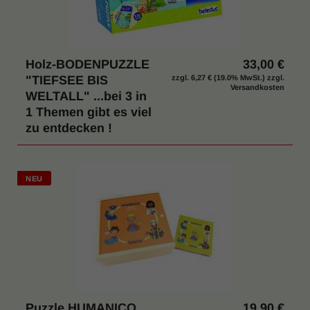
Holz-BODENPUZZLE
33,00 €
"TIEFSEE BIS
zzgl.
6,27 €
(19.0% MwSt.) zzgl.
Versandkosten
WELTALL" ...bei 3 in
1 Themen gibt es viel
zu entdecken !
NEU
Puzzle HUMANICO
19,90 €