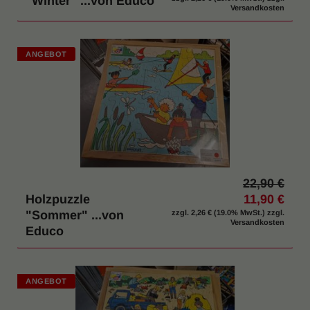
"Winter" ...von Educo
Versandkosten
ANGEBOT
22,90 €
Holzpuzzle
11,90 €
"Sommer" ...von
zzgl.
2,26 €
(19.0% MwSt.) zzgl.
Versandkosten
Educo
ANGEBOT