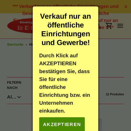
Direkt
*** Verkauf nur an öffentliche Einrichtungen und
x
zum
Gewerbe ! *** Verkauf nur an öffentliche
Verkauf nur an
Inhalt
Einrichtungen und Gewerbe ! *** Verkauf nur an
öffentliche
öffentliche Einrichtungen und Gewerbe ! ***
Suchen
Einloggen
Einkauf
Einrichtungen
und Gewerbe!
Startseite
›
Holz Puzzle
Bastelbedarf
Durch Klick auf
S
Holz Puzzle
AKZEPTIEREN
Schreibwaren
a
bestätigen Sie, dass
Sie für eine
m
FILTERN
SORTIEREN
Geschenkartikel
öffentliche
NACH
NACH
m
Einrichtung bzw. ein
11 Produkte
Neuheiten
l
Unternehmen
einkaufen.
u
Spielen & Lernen
n
AKZEPTIEREN