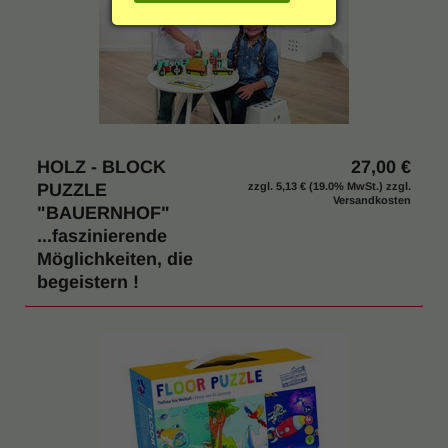
g
Einrichtung & Möbel
:
Indoor & Outdoor
Hygiene / Desinfektion
HOLZ - BLOCK
27,00 €
% SALE
PUZZLE
zzgl.
5,13 €
(19.0% MwSt.) zzgl.
Versandkosten
"BAUERNHOF"
...faszinierende
Katalog anfordern
Möglichkeiten, die
begeistern !