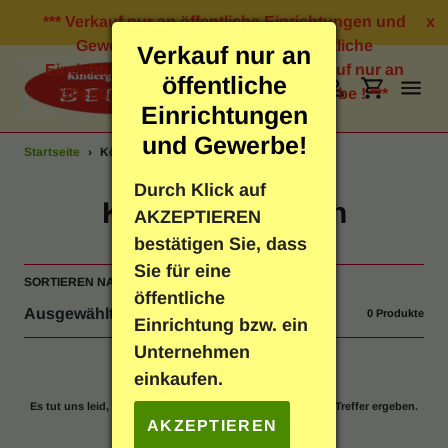
Direkt
*** Verkauf nur an öffentliche Einrichtungen und
x
zum
Gewerbe ! *** Verkauf nur an öffentliche
Verkauf nur an
Inhalt
Einrichtungen und Gewerbe ! *** Verkauf nur an
öffentliche
öffentliche Einrichtungen und Gewerbe ! ***
Suchen
Einloggen
Einkauf
Einrichtungen
und Gewerbe!
Startseite
›
Körbe & Taschen
Bastelbedarf
Durch Klick auf
S
Körbe & Taschen
AKZEPTIEREN
Schreibwaren
a
bestätigen Sie, dass
Sie für eine
m
SORTIEREN NACH
Geschenkartikel
öffentliche
m
0 Produkte
Einrichtung bzw. ein
Neuheiten
l
Unternehmen
einkaufen.
u
Spielen & Lernen
Es tut uns leid, aber Ihre Suche nach Produkten hat keine Treffer ergeben.
n
AKZEPTIEREN