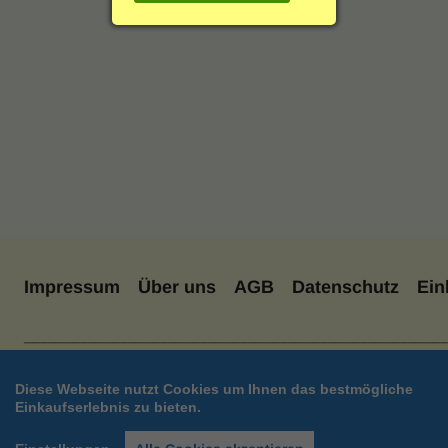
g
Einrichtung & Möbel
:
Indoor & Outdoor
Hygiene / Desinfektion
% SALE
Katalog anfordern
Impressum
Über uns
AGB
Datenschutz
Ein
__________________________________________
Diese Webseite nutzt Cookies um Ihnen das bestmögliche
Einkaufserlebnis zu bieten.