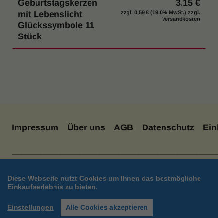
Geburtstagskerzen
3,15 €
mit Lebenslicht
zzgl.
0,59 €
(19.0% MwSt.) zzgl.
Versandkosten
Glückssymbole 11
Stück
Impressum
Über uns
AGB
Datenschutz
Ein
__________________________________________
Diese Webseite nutzt Cookies um Ihnen das bestmögliche
Einkaufserlebnis zu bieten.
Einstellungen
Alle Cookies akzeptieren
Shop erstellt mit VersaCommerce.