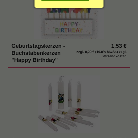
g
Einrichtung & Möbel
:
Indoor & Outdoor
Hygiene / Desinfektion
Geburtstagskerzen -
1,53 €
Buchstabenkerzen
zzgl.
0,29 €
(19.0% MwSt.) zzgl.
% SALE
Versandkosten
"Happy Birthday"
Katalog anfordern