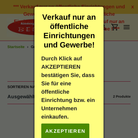
Direkt
*** Verkauf nur an öffentliche Einrichtungen und
x
zum
Gewerbe ! *** Verkauf nur an öffentliche
Verkauf nur an
Inhalt
Einrichtungen und Gewerbe ! *** Verkauf nur an
öffentliche
öffentliche Einrichtungen und Gewerbe ! ***
Suchen
Einloggen
Einkauf
Einrichtungen
und Gewerbe!
Startseite
›
Geburtstag
Bastelbedarf
Durch Klick auf
S
Geburtstag
AKZEPTIEREN
Schreibwaren
a
bestätigen Sie, dass
Sie für eine
m
SORTIEREN NACH
Geschenkartikel
öffentliche
m
2 Produkte
Einrichtung bzw. ein
Neuheiten
l
Unternehmen
einkaufen.
u
Spielen & Lernen
n
AKZEPTIEREN