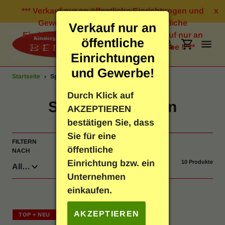
Direkt
*** Verkauf nur an öffentliche Einrichtungen und
x
zum
Gewerbe ! *** Verkauf nur an öffentliche
Verkauf nur an
Inhalt
Einrichtungen und Gewerbe ! *** Verkauf nur an
öffentliche
öffentliche Einrichtungen und Gewerbe ! ***
Suchen
Einloggen
Einkauf
Einrichtungen
und Gewerbe!
Startseite
›
Spiellandschaften
Bastelbedarf
Durch Klick auf
S
Spiellandschaften
AKZEPTIEREN
Schreibwaren
a
bestätigen Sie, dass
Sie für eine
m
FILTERN
SORTIEREN
Geschenkartikel
öffentliche
NACH
NACH
m
Einrichtung bzw. ein
10 Produkte
Neuheiten
l
Unternehmen
einkaufen.
u
Spielen & Lernen
n
AKZEPTIEREN
TOP + NEU