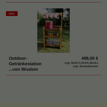
NEU
Outdoor-
498,00 €
Getränkestation
zzgl.
94,62 €
(19.0% MwSt.)
zzgl. Versandkosten
...von Wisdom