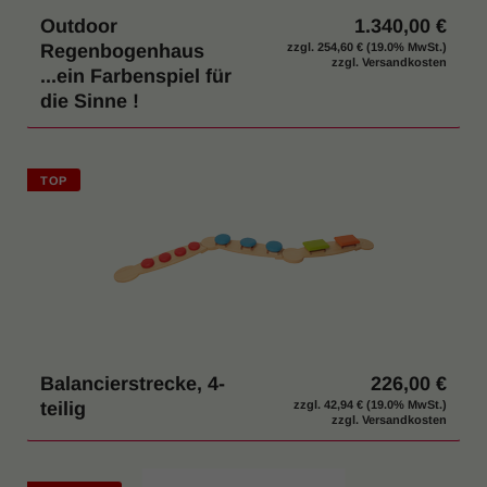
Outdoor
1.340,00 €
Regenbogenhaus
zzgl.
254,60 €
(19.0% MwSt.)
zzgl. Versandkosten
...ein Farbenspiel für
die Sinne !
TOP
Balancierstrecke, 4-
226,00 €
teilig
zzgl.
42,94 €
(19.0% MwSt.)
zzgl. Versandkosten