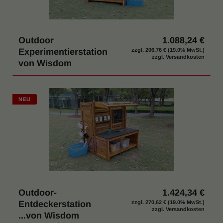
Outdoor
1.088,24 €
Experimentierstation
zzgl.
206,76 €
(19.0% MwSt.)
zzgl. Versandkosten
von Wisdom
NEU
Outdoor-
1.424,34 €
Entdeckerstation
zzgl.
270,62 €
(19.0% MwSt.)
zzgl. Versandkosten
...von Wisdom