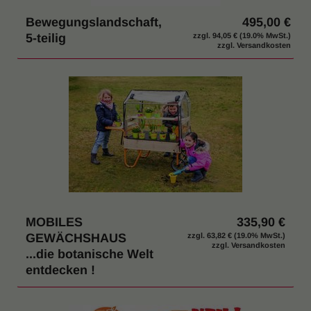
Bewegungslandschaft,
495,00 €
5-teilig
zzgl.
94,05 €
(19.0% MwSt.)
zzgl. Versandkosten
MOBILES
335,90 €
GEWÄCHSHAUS
zzgl.
63,82 €
(19.0% MwSt.)
zzgl. Versandkosten
...die botanische Welt
entdecken !