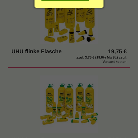
g
Einrichtung & Möbel
:
Indoor & Outdoor
Hygiene / Desinfektion
UHU flinke Flasche
19,75 €
% SALE
zzgl.
3,75 €
(19.0% MwSt.) zzgl.
Versandkosten
Katalog anfordern