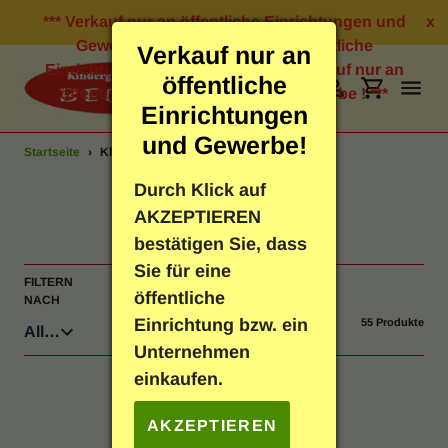
Direkt
*** Verkauf nur an öffentliche Einrichtungen und
x
zum
Gewerbe ! *** Verkauf nur an öffentliche
Verkauf nur an
Inhalt
Einrichtungen und Gewerbe ! *** Verkauf nur an
öffentliche
öffentliche Einrichtungen und Gewerbe ! ***
Suchen
Einloggen
Einkauf
Einrichtungen
und Gewerbe!
Startseite
›
Klebstoffe
Bastelbedarf
Durch Klick auf
S
Klebstoffe
AKZEPTIEREN
Schreibwaren
a
bestätigen Sie, dass
Sie für eine
m
FILTERN
SORTIEREN
Geschenkartikel
öffentliche
NACH
NACH
m
Einrichtung bzw. ein
55 Produkte
Neuheiten
l
Unternehmen
einkaufen.
u
Spielen & Lernen
n
AKZEPTIEREN