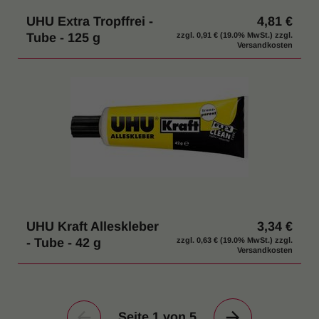
UHU Extra Tropffrei -
4,81 €
Tube - 125 g
zzgl.
0,91 €
(19.0% MwSt.) zzgl.
Versandkosten
UHU Kraft Alleskleber
3,34 €
- Tube - 42 g
zzgl.
0,63 €
(19.0% MwSt.) zzgl.
Versandkosten
Seite 1 von 5