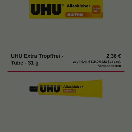
UHU Extra Tropffrei -
2,36 €
Tube - 31 g
zzgl.
0,44 €
(19.0% MwSt.) zzgl.
Versandkosten