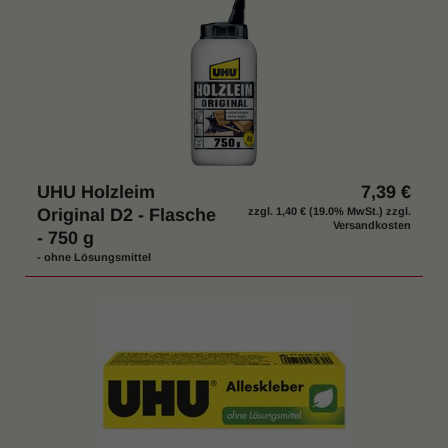
UHU Holzleim
7,39 €
Original D2 - Flasche
zzgl.
1,40 €
(19.0% MwSt.) zzgl.
Versandkosten
- 750 g
- ohne Lösungsmittel