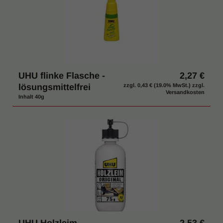
UHU flinke Flasche -
2,27 €
lösungsmittelfrei
zzgl.
0,43 €
(19.0% MwSt.) zzgl.
Versandkosten
Inhalt 40g