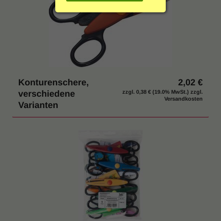
g
Einrichtung & Möbel
:
Indoor & Outdoor
Hygiene / Desinfektion
Konturenschere,
2,02 €
% SALE
verschiedene
zzgl.
0,38 €
(19.0% MwSt.) zzgl.
Versandkosten
Varianten
Katalog anfordern