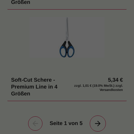
Größen
Soft-Cut Schere -
5,34 €
Premium Line in 4
zzgl.
1,01 €
(19.0% MwSt.) zzgl.
Versandkosten
Größen
Seite 1 von 5
Vorherige
Nächste
Seite