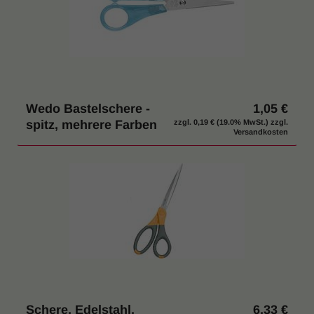
Wedo Bastelschere -
1,05 €
spitz, mehrere Farben
zzgl.
0,19 €
(19.0% MwSt.) zzgl.
Versandkosten
Schere, Edelstahl,
6,33 €