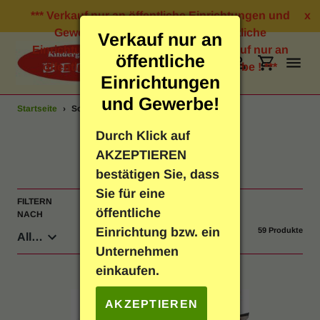
Direkt
*** Verkauf nur an öffentliche Einrichtungen und
x
zum
Gewerbe ! *** Verkauf nur an öffentliche
Verkauf nur an
Inhalt
Einrichtungen und Gewerbe ! *** Verkauf nur an
öffentliche
öffentliche Einrichtungen und Gewerbe ! ***
Suchen
Einloggen
Einkauf
Einrichtungen
und Gewerbe!
Startseite
›
Scheren
Bastelbedarf
Durch Klick auf
S
Scheren
AKZEPTIEREN
Schreibwaren
a
bestätigen Sie, dass
Sie für eine
m
FILTERN
SORTIEREN
Geschenkartikel
öffentliche
NACH
NACH
m
Einrichtung bzw. ein
59 Produkte
Neuheiten
l
Unternehmen
einkaufen.
u
Spielen & Lernen
n
AKZEPTIEREN