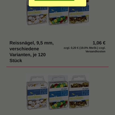
g
Einrichtung & Möbel
:
Indoor & Outdoor
Hygiene / Desinfektion
Reissnägel, 9,5 mm,
1,06 €
% SALE
verschiedene
zzgl.
0,20 €
(19.0% MwSt.) zzgl.
Versandkosten
Varianten, je 120
Stück
Katalog anfordern