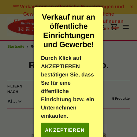
Direkt
*** Verkauf nur an öffentliche Einrichtungen und
x
zum
Gewerbe ! *** Verkauf nur an öffentliche
Verkauf nur an
Inhalt
Einrichtungen und Gewerbe ! *** Verkauf nur an
öffentliche
öffentliche Einrichtungen und Gewerbe ! ***
Suchen
Einloggen
Einkauf
Einrichtungen
und Gewerbe!
Startseite
›
Reißnägel und Co.
Bastelbedarf
Durch Klick auf
S
Reißnägel und Co.
AKZEPTIEREN
Schreibwaren
a
bestätigen Sie, dass
Sie für eine
m
FILTERN
SORTIEREN
Geschenkartikel
öffentliche
NACH
NACH
m
Einrichtung bzw. ein
5 Produkte
Neuheiten
l
Unternehmen
einkaufen.
u
Spielen & Lernen
n
AKZEPTIEREN