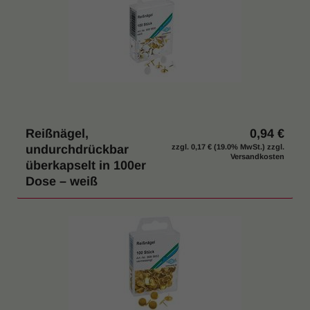
Reißnägel,
0,94 €
undurchdrückbar
zzgl.
0,17 €
(19.0% MwSt.) zzgl.
Versandkosten
überkapselt in 100er
Dose – weiß