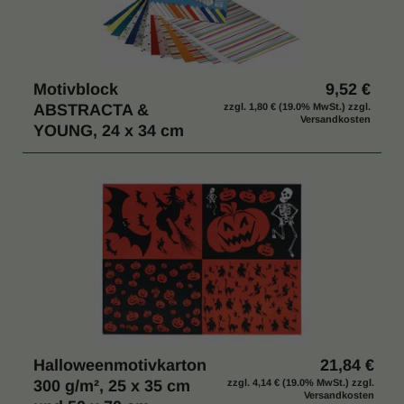
Motivblock
9,52 €
ABSTRACTA &
zzgl.
1,80 €
(19.0% MwSt.) zzgl.
Versandkosten
YOUNG, 24 x 34 cm
Halloweenmotivkarton
21,84 €
300 g/m², 25 x 35 cm
zzgl.
4,14 €
(19.0% MwSt.) zzgl.
Versandkosten