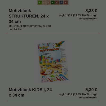
Motivblock
8,33 €
STRUKTUREN, 24 x
zzgl.
1,58 €
(19.0% MwSt.) zzgl.
Versandkosten
34 cm
Motivblock STRUKTUREN, 24 x 34
cm, 26 Blat...
Motivblock KIDS I, 24
5,30 €
x 34 cm
zzgl.
1,00 €
(19.0% MwSt.) zzgl.
Versandkosten