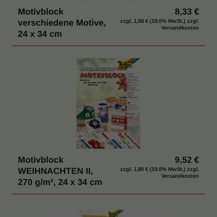
Motivblock
8,33 €
verschiedene Motive,
zzgl.
1,58 €
(19.0% MwSt.) zzgl.
Versandkosten
24 x 34 cm
Motivblock
9,52 €
WEIHNACHTEN II,
zzgl.
1,80 €
(19.0% MwSt.) zzgl.
Versandkosten
270 g/m², 24 x 34 cm