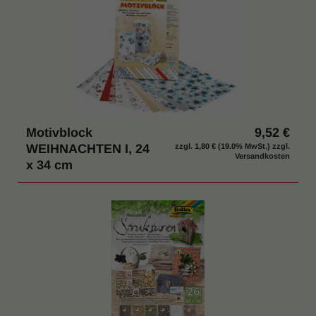
Motivblock
9,52 €
WEIHNACHTEN I, 24
zzgl.
1,80 €
(19.0% MwSt.) zzgl.
Versandkosten
x 34 cm