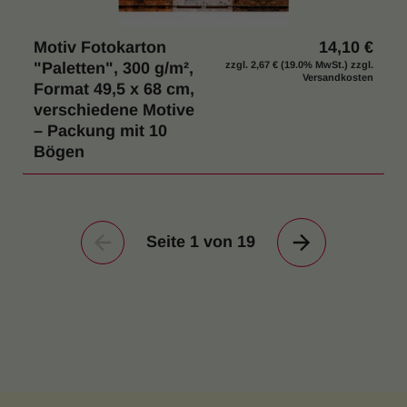
Motiv Fotokarton
14,10 €
"Paletten", 300 g/m²,
zzgl.
2,67 €
(19.0% MwSt.) zzgl.
Versandkosten
Format 49,5 x 68 cm,
verschiedene Motive
– Packung mit 10
Bögen
Seite 1 von 19
Vorherige
Nächste
Seite
Seite