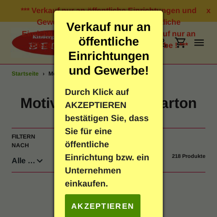
Direkt
*** Verkauf nur an öffentliche Einrichtungen und
x
zum
Gewerbe ! *** Verkauf nur an öffentliche
Verkauf nur an
Inhalt
Einrichtungen und Gewerbe ! *** Verkauf nur an
öffentliche
öffentliche Einrichtungen und Gewerbe ! ***
Suchen
Einloggen
Einkauf
Einrichtungen
und Gewerbe!
Startseite
›
Motivblock & Motivkarton
Bastelbedarf
Durch Klick auf
S
Motivblock & Motivkarton
AKZEPTIEREN
Schreibwaren
a
bestätigen Sie, dass
Sie für eine
m
FILTERN
SORTIEREN
Geschenkartikel
öffentliche
NACH
NACH
m
Einrichtung bzw. ein
218 Produkte
Neuheiten
l
Unternehmen
einkaufen.
u
Spielen & Lernen
n
AKZEPTIEREN