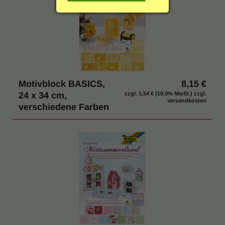
g
Einrichtung & Möbel
:
Indoor & Outdoor
Hygiene / Desinfektion
Motivblock BASICS,
8,15 €
% SALE
24 x 34 cm,
zzgl.
1,54 €
(19.0% MwSt.) zzgl.
Versandkosten
verschiedene Farben
Katalog anfordern