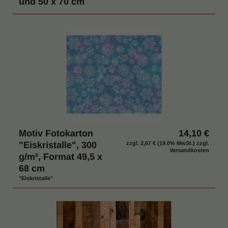
und 50 x 70 cm
Motiv Fotokarton
14,10 €
"Eiskristalle", 300
zzgl.
2,67 €
(19.0% MwSt.) zzgl.
Versandkosten
g/m², Format 49,5 x
68 cm
"Eiskristalle"