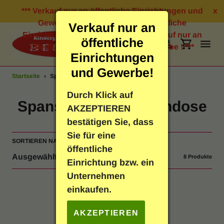
Direkt
*** Verkauf nur an öffentliche Einrichtungen und
x
zum
Gewerbe ! *** Verkauf nur an öffentliche
Verkauf nur an
Inhalt
Einrichtungen und Gewerbe ! *** Verkauf nur an
öffentliche
öffentliche Einrichtungen und Gewerbe ! ***
Suchen
Einloggen
Einkauf
Einrichtungen
und Gewerbe!
Startseite
›
Spanschachtel / Spandose
Bastelbedarf
Durch Klick auf
S
Spanschachtel / Spandose
AKZEPTIEREN
Schreibwaren
a
bestätigen Sie, dass
Sie für eine
m
SORTIEREN NACH
Geschenkartikel
öffentliche
m
8 Produkte
Einrichtung bzw. ein
Neuheiten
l
Unternehmen
einkaufen.
u
Spielen & Lernen
n
AKZEPTIEREN