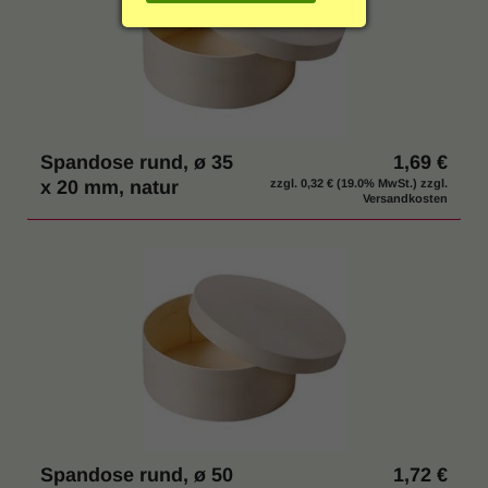
g
Einrichtung & Möbel
:
Indoor & Outdoor
Hygiene / Desinfektion
Spandose rund, ø 35
1,69 €
x 20 mm, natur
zzgl.
0,32 €
(19.0% MwSt.) zzgl.
% SALE
Versandkosten
Katalog anfordern
Spandose rund, ø 50
1,72 €