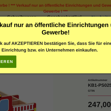
rbe ! *** Verkauf nur an öffentliche Einrichtungen und Gewe
Gewerbe ! ***
Schreibwaren
Geschenkartikel
Neuheite
kauf nur an öffentliche Einrichtungen
 Möbel
Indoor & Outdoor
Hygiene / Desinfek
Gewerbe!
dern
k auf AKZEPTIEREN bestätigen Sie, dass Sie für ein
e Einrichtung bzw. ein Unternehmen einkaufen.
TOP + NEU
IEREN
Büche
Artikelnummer
KB1-PS025
GTIN
247,00