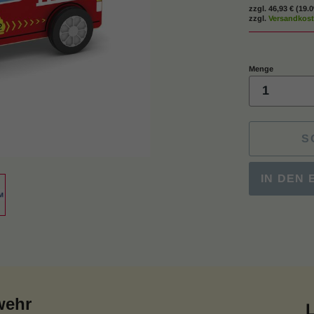
zzgl.
46,93 €
(19.
zzgl.
Versandkos
Menge
S
IN DEN
wehr