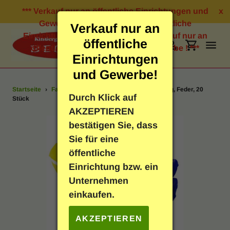
Direkt
*** Verkauf nur an öffentliche Einrichtungen und
x
zum
Gewerbe ! *** Verkauf nur an öffentliche
Verkauf nur an
Inhalt
Einrichtungen und Gewerbe ! *** Verkauf nur an
öffentliche
öffentliche Einrichtungen und Gewerbe ! ***
Suchen
Einloggen
Einkauf
Einrichtungen
und Gewerbe!
Startseite
›
Fasching
›
Indianerfedern 25-30 cm lang, Feder, 20
Bastelbedarf
Durch Klick auf
Stück
AKZEPTIEREN
Schreibwaren
bestätigen Sie, dass
Sie für eine
Geschenkartikel
öffentliche
Einrichtung bzw. ein
Neuheiten
Unternehmen
einkaufen.
Spielen & Lernen
AKZEPTIEREN