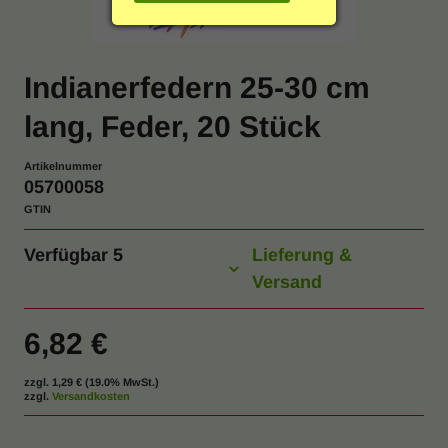
Einrichtung & Möbel
Indoor & Outdoor
Indianerfedern 25-30 cm
lang, Feder, 20 Stück
Hygiene / Desinfektion
Artikelnummer
% SALE
05700058
GTIN
Katalog anfordern
Verfügbar
5
Lieferung &
Versand
6,82 €
zzgl.
1,29 €
(19.0% MwSt.)
zzgl.
Versandkosten